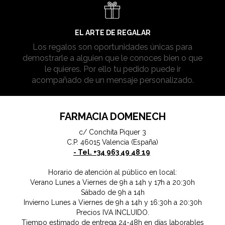
EL ARTE DE REGALAR
Los regalos son oportunidades únicas para
demostrarle a alguien que le conoces bien o que
le quieres. Por ello tu pedido puede ir
acompañado de un mensaje personalizado.
FARMACIA DOMENECH
c/ Conchita Piquer 3
C.P. 46015 Valencia (España)
- Tel. +34 963 49 48 19
Horario de atención al público en local:
Verano Lunes a Viernes de 9h a 14h y 17h a 20:30h
Sábado de 9h a 14h
Invierno Lunes a Viernes de 9h a 14h y 16:30h a 20:30h
Precios IVA INCLUIDO.
Tiempo estimado de entrega 24-48h en días laborables