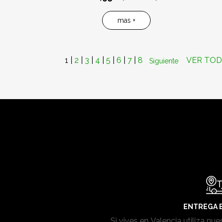
mas +
1
|
2
|
3
|
4
|
5
|
6
|
7
|
8
VER TO
Siguiente
ENTREGA E
Si vives en Valencia utiliza nue