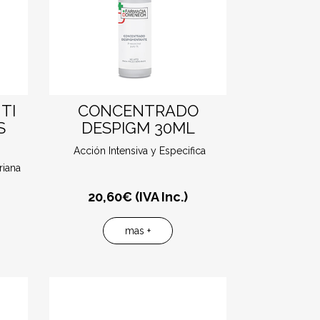
TI
CONCENTRADO
S
DESPIGM 30ML
Acción Intensiva y Especifica
riana
20,60
€ (IVA Inc.)
mas +