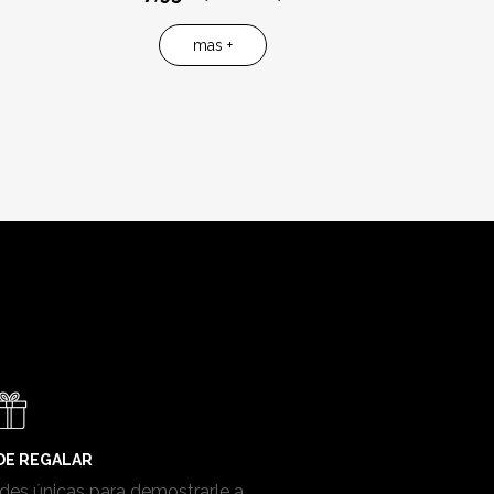
mas +
 DE REGALAR
des únicas para demostrarle a