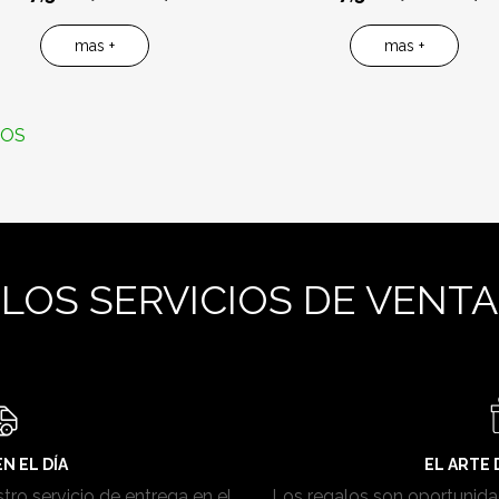
mas +
mas +
DOS
LOS SERVICIOS DE VENTA
N EL DÍA
EL ARTE
stro servicio de entrega en el
Los regalos son oportunida