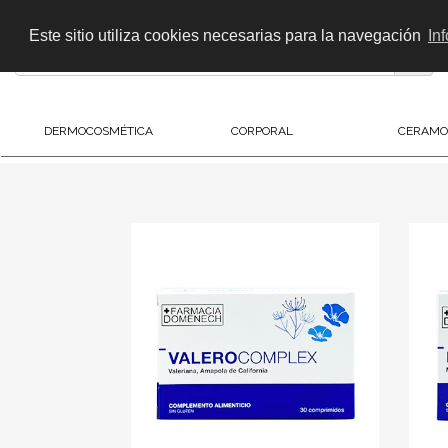
+ 34 674 389 885
info@farmaciadomenechvalencia.com
Valencia
Este sitio utiliza cookies necesarias para la navegación
In
DERMOCOSMÉTICA
CORPORAL
CERAMO