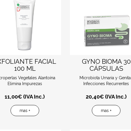
XFOLIANTE FACIAL
GYNO BIOMA 30
100 ML
CÁPSULAS
croperlas Vegetales Alantoína
Microbiota Urnaria y Genital
Elimina Impurezas
Infecciones Recurrentes
11,00
€ (IVA Inc.)
20,40
€ (IVA Inc.)
mas +
mas +